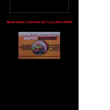
Skank Dollar | Live from da T.r.a.p.Com 2026©